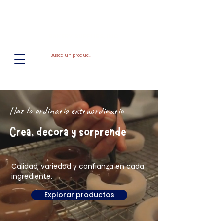
El
Molino
BAKERY SUPPLIES, INC
Haz lo ordinario extraordinario
Crea, decora y sorprende
Calidad, variedad y confianza en cada
ingrediente.
Explorar productos