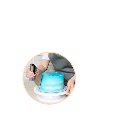
Herramientas de Panificación
Herramientas especializadas que
facilitan los procesos y aseguran
precisión en cada etapa de producción.
Productos Complementarios
Productos complementarios que
aportan versatilidad y valor al
desarrollo de cada preparación.