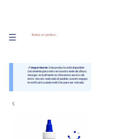
El
Molino
BAKERY SUPPLIES, INC
📍 Importante:
Este producto está disponible
únicamente para retiro en nuestra sede de Lilburn,
Georgia. Actualmente no ofrecemos servicio de
envío. Una vez realizado el pedido, nuestro equipo
le notificará cuando esté listo para ser retirado.