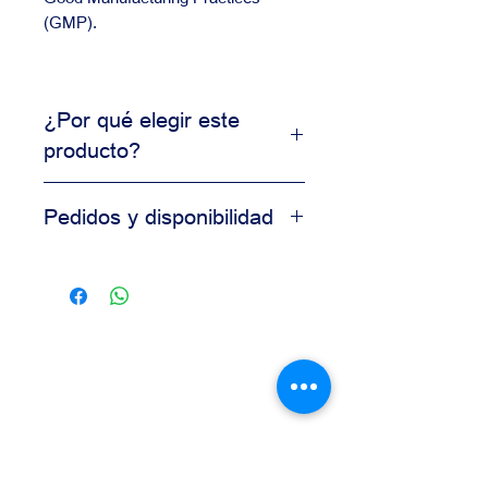
(GMP).
¿Por qué elegir este
producto?
Producto de uso profesional
Pedidos y disponibilidad
Alta consistencia en resultados
Ideal para producción comercial
Contáctanos para información de
Calidad garantizada para
disponibilidad, precios y pedidos al
panaderías
por mayor.
Nuestro equipo está disponible para
asesorarte según las necesidades
de tu negocio.