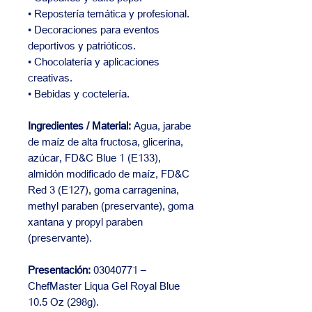
• Repostería temática y profesional.
• Decoraciones para eventos
deportivos y patrióticos.
• Chocolatería y aplicaciones
creativas.
• Bebidas y coctelería.
Ingredientes / Material:
Agua, jarabe
de maíz de alta fructosa, glicerina,
azúcar, FD&C Blue 1 (E133),
almidón modificado de maíz, FD&C
Red 3 (E127), goma carragenina,
methyl paraben (preservante), goma
xantana y propyl paraben
(preservante).
Presentación:
03040771 –
ChefMaster Liqua Gel Royal Blue
10.5 Oz (298g).