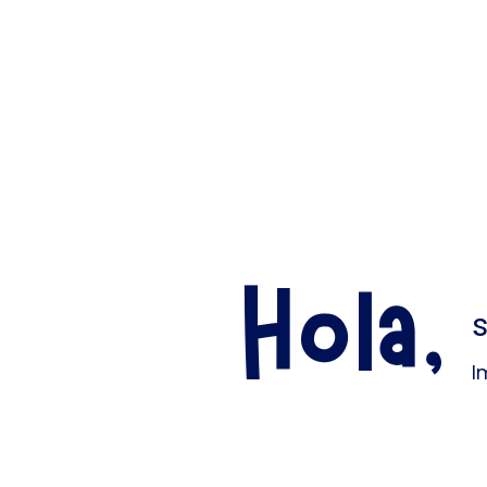
El
Molino
BAKERY SUPPLIES, INC
Inicio
Material Promociona
Hola,
I