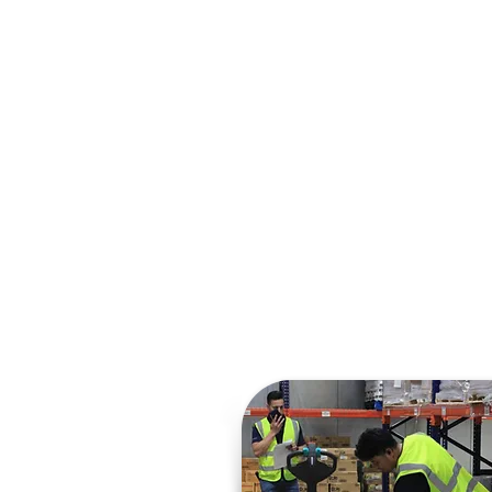
somos el 
impulsa tu 