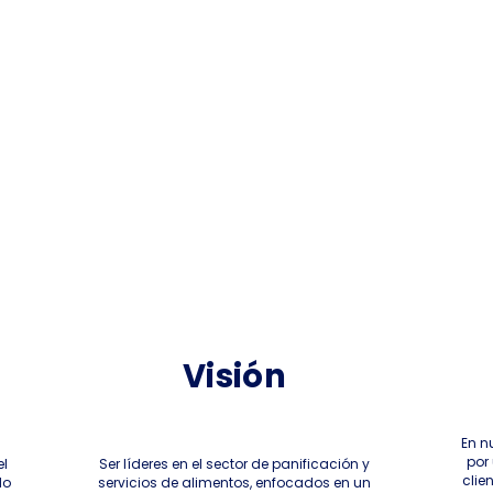
Visión
En n
por 
el
Ser líderes en el sector de panificación y
clie
do
servicios de alimentos, enfocados en un