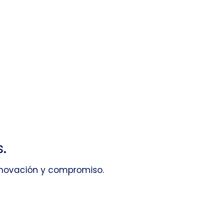
Iniciar sesión
ención al Cliente
More+
.
innovación y compromiso.