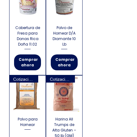
Cobertura de
Polvo de
Fresa para
Hornear D/A
Donas Rica
Diamante 10
Doña 11.02
Lb
Comprar
Comprar
ahora
ahora
Cotización requerida
Cotización requerida
Polvo para
Harina All
Hornear
Trumps de
Alta Gluten –
50 lb (GM)