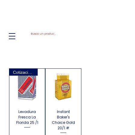
El
Molino
BAKERY SUPPLIES, INC
Cotización requerida
Levadura
Instant
Fresca La
Baker's
Florida 25 /1
Choice Gold
20/1 #