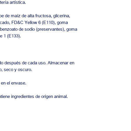
ría artística.
e de maíz de alta fructosa, glicerina,
ficado, FD&C Yellow 6 (E110), goma
y benzoato de sodio (preservantes), goma
e 1 (E133).
do después de cada uso. Almacenar en
co, seco y oscuro.
 en el envase.
ntiene ingredientes de origen animal.