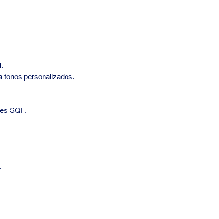
l.
a tonos personalizados.
res SQF.
.