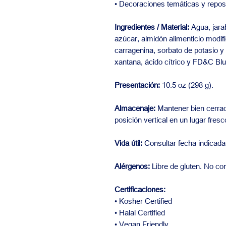
• Decoraciones temáticas y reposte
Ingredientes / Material:
Agua, jarab
azúcar, almidón alimenticio modi
carragenina, sorbato de potasio 
xantana, ácido cítrico y FD&C Blu
Presentación:
10.5 oz (298 g).
Almacenaje:
Mantener bien cerra
posición vertical en un lugar fres
Vida útil:
Consultar fecha indicada
Alérgenos:
Libre de gluten. No co
Certificaciones:
• Kosher Certified
• Halal Certified
• Vegan Friendly