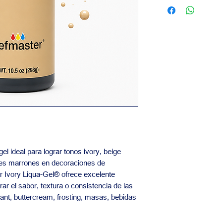
Contáctanos para inf
Calidad garantiz
precios y pedidos al
Nuestro equipo está
las necesidades de t
el ideal para lograr tonos ivory, beige
ices marrones en decoraciones de
r Ivory Liqua-Gel® ofrece excelente
rar el sabor, textura o consistencia de las
ant, buttercream, frosting, masas, bebidas