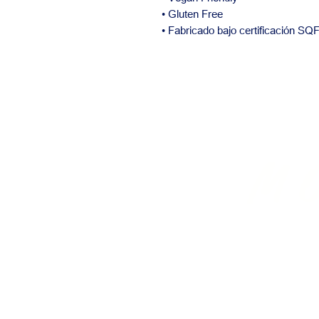
• Gluten Free
• Fabricado bajo certificación SQ
El
M
BAKERY SUPP