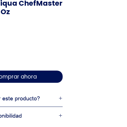
 Liqua ChefMaster
 Oz
 Comprar ahora
r este producto?
profesional
nibilidad
 en resultados
cción comercial