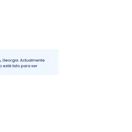
Iniciar sesión
ención al Cliente
More+
n, Georgia. Actualmente
 esté listo para ser