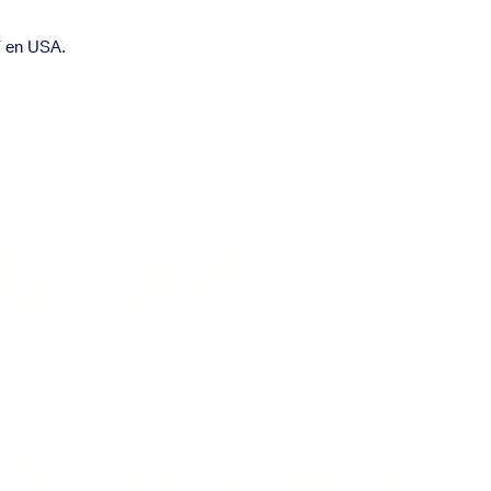
F en USA.
olino
LIES, INC
Distribución prof