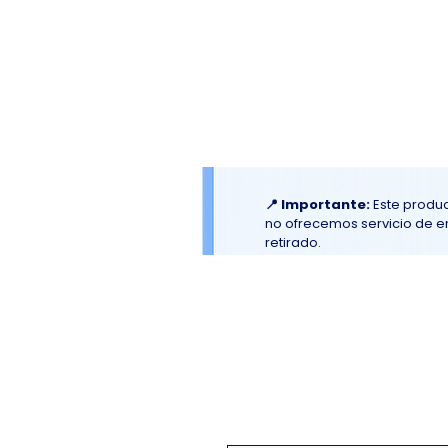
El
Molino
BAKERY SUPPLIES, INC
Inicio
Material Promociona
📍 Importante:
Este produc
no ofrecemos servicio de env
retirado.