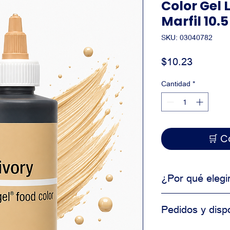
Color Gel
Marfil 10.5
SKU: 03040782
Precio
$10.23
Cantidad
*
🛒
¿Por qué elegi
Producto de uso 
Pedidos y dispo
Alta consistencia
Ideal para produ