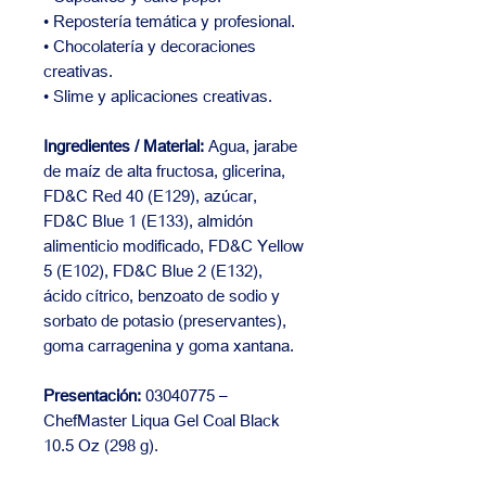
• Repostería temática y profesional.
• Chocolatería y decoraciones
creativas.
• Slime y aplicaciones creativas.
Ingredientes / Material:
Agua, jarabe
de maíz de alta fructosa, glicerina,
FD&C Red 40 (E129), azúcar,
FD&C Blue 1 (E133), almidón
alimenticio modificado, FD&C Yellow
5 (E102), FD&C Blue 2 (E132),
ácido cítrico, benzoato de sodio y
sorbato de potasio (preservantes),
goma carragenina y goma xantana.
Presentación:
03040775 –
ChefMaster Liqua Gel Coal Black
10.5 Oz (298 g).