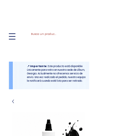
El
Molino
BAKERY SUPPLIES, INC
📍 Importante:
Este producto está disponible
únicamente para retiro en nuestra sede de Lilburn,
Georgia. Actualmente no ofrecemos servicio de
envío. Una vez realizado el pedido, nuestro equipo
le notificará cuando esté listo para ser retirado.