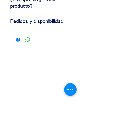
producto?
Producto de uso profesional
Pedidos y disponibilidad
Alta consistencia en resultados
Ideal para producción comercial
Contáctanos para información de
Calidad garantizada para
disponibilidad, precios y pedidos al
panaderías
por mayor.
Nuestro equipo está disponible para
asesorarte según las necesidades
de tu negocio.