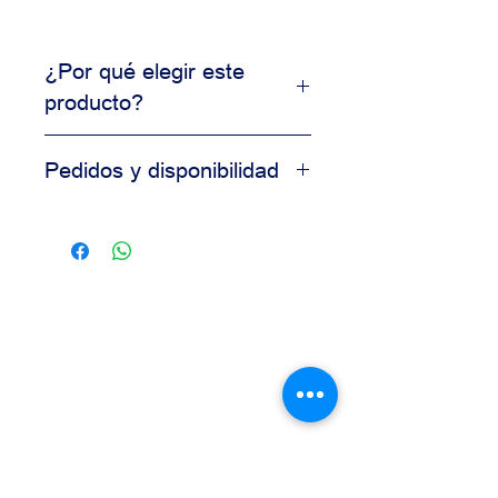
¿Por qué elegir este
producto?
Producto de uso profesional
Pedidos y disponibilidad
Alta consistencia en resultados
Ideal para producción comercial
Contáctanos para información de
Calidad garantizada para
disponibilidad, precios y pedidos al
panaderías
por mayor.
Nuestro equipo está disponible para
asesorarte según las necesidades
de tu negocio.