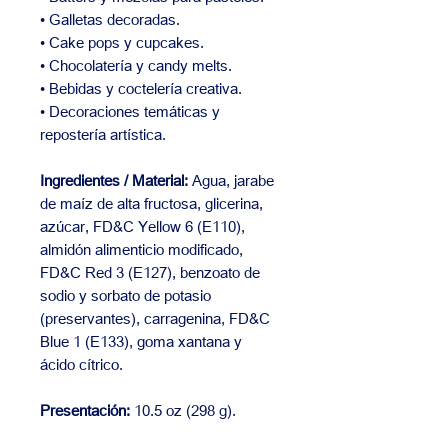
• Galletas decoradas.
• Cake pops y cupcakes.
• Chocolatería y candy melts.
• Bebidas y coctelería creativa.
• Decoraciones temáticas y
repostería artística.
Ingredientes / Material:
Agua, jarabe
de maíz de alta fructosa, glicerina,
azúcar, FD&C Yellow 6 (E110),
almidón alimenticio modificado,
FD&C Red 3 (E127), benzoato de
sodio y sorbato de potasio
(preservantes), carragenina, FD&C
Blue 1 (E133), goma xantana y
ácido cítrico.
Presentación:
10.5 oz (298 g).