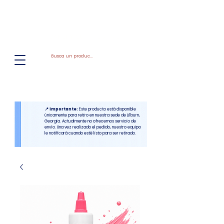
El
Molino
BAKERY SUPPLIES, INC
📍 Importante:
Este producto está disponible
únicamente para retiro en nuestra sede de Lilburn,
Georgia. Actualmente no ofrecemos servicio de
envío. Una vez realizado el pedido, nuestro equipo
le notificará cuando esté listo para ser retirado.