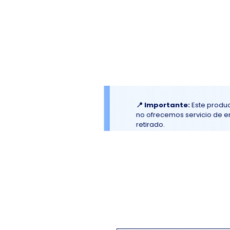
El
Molino
BAKERY SUPPLIES, INC
Inicio
Material Promociona
📍 Importante:
Este produc
no ofrecemos servicio de env
retirado.