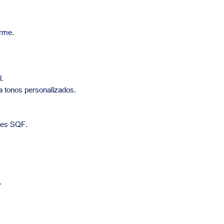
orme.
l.
a tonos personalizados.
res SQF.
.