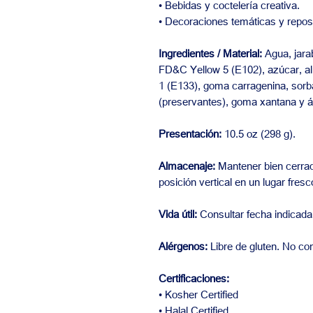
• Bebidas y coctelería creativa.
• Decoraciones temáticas y reposte
Ingredientes / Material:
Agua, jarab
FD&C Yellow 5 (E102), azúcar, al
1 (E133), goma carragenina, sorb
(preservantes), goma xantana y ác
Presentación:
10.5 oz (298 g).
Almacenaje:
Mantener bien cerra
posición vertical en un lugar fres
Vida útil:
Consultar fecha indicada
Alérgenos:
Libre de gluten. No co
Certificaciones:
• Kosher Certified
• Halal Certified