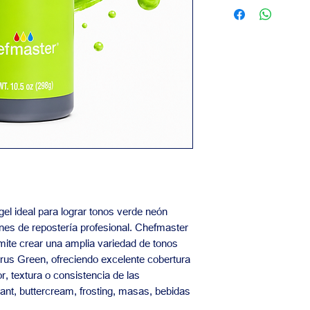
Contáctanos para inf
Calidad garantiz
precios y pedidos al
Nuestro equipo está
las necesidades de t
gel ideal para lograr tonos verde neón
nes de repostería profesional. Chefmaster
ite crear una amplia variedad de tonos
itrus Green, ofreciendo excelente cobertura
or, textura o consistencia de las
ant, buttercream, frosting, masas, bebidas