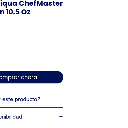
 Liqua ChefMaster
 10.5 Oz
 Comprar ahora
r este producto?
profesional
nibilidad
 en resultados
cción comercial