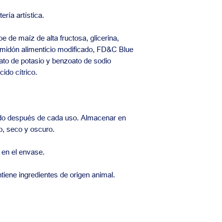
ría artística.
e de maíz de alta fructosa, glicerina,
midón alimenticio modificado, FD&C Blue
ato de potasio y benzoato de sodio
ido cítrico.
do después de cada uso. Almacenar en
co, seco y oscuro.
 en el envase.
ntiene ingredientes de origen animal.