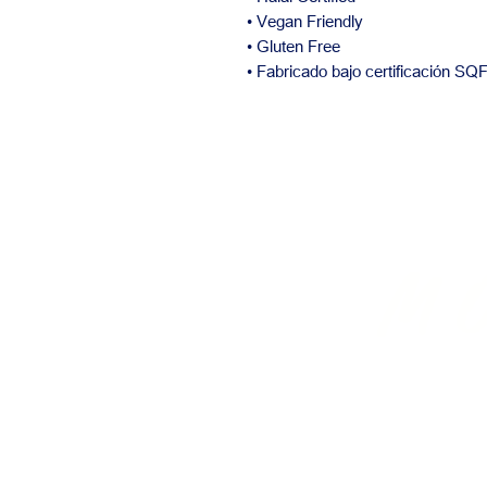
• Vegan Friendly
• Gluten Free
• Fabricado bajo certificación SQ
El
M
BAKERY SUPP