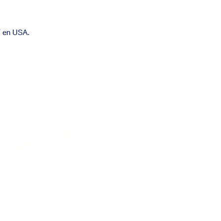
F en USA.
olino
LIES, INC