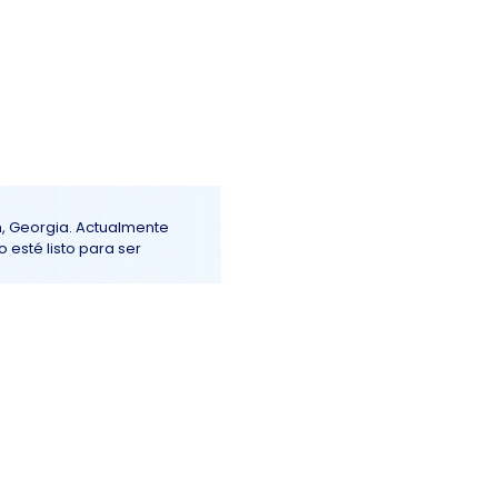
Iniciar sesión
ención al Cliente
More+
n, Georgia. Actualmente
 esté listo para ser