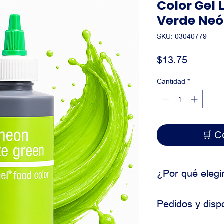
Color Gel
Verde Neón
SKU: 03040779
Precio
$13.75
Cantidad
*
🛒
¿Por qué elegi
Producto de uso 
Pedidos y dispo
Alta consistencia
Ideal para produ