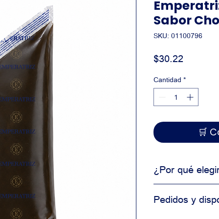
Emperatriz
Sabor Cho
SKU: 01100796
Precio
$30.22
Cantidad
*
🛒
¿Por qué elegi
Producto de uso 
Pedidos y dispo
Alta consistencia
Ideal para produ