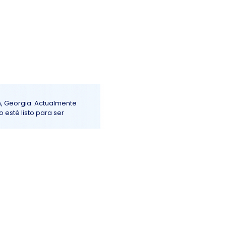
Iniciar sesión
ención al Cliente
More+
n, Georgia. Actualmente
 esté listo para ser