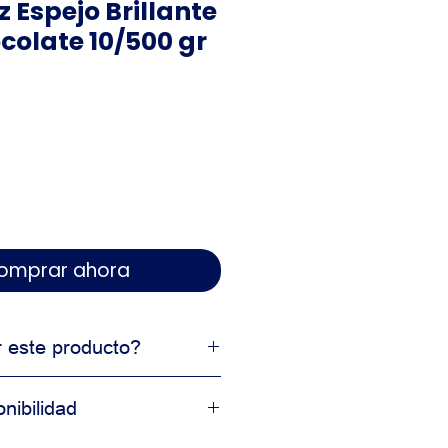
 Espejo Brillante
colate 10/500 gr
 Comprar ahora
r este producto?
profesional
nibilidad
 en resultados
cción comercial