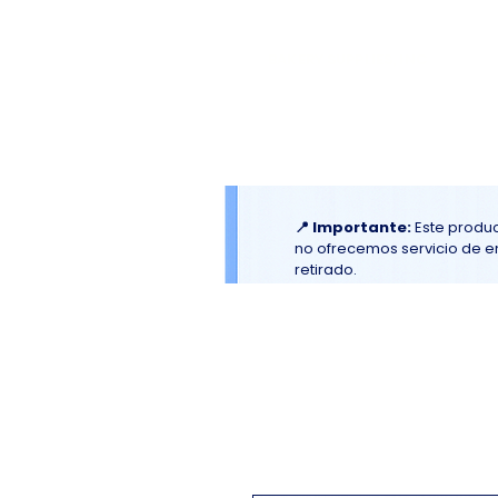
El
Molino
BAKERY SUPPLIES, INC
Inicio
Material Promociona
📍 Importante:
Este produc
no ofrecemos servicio de env
retirado.