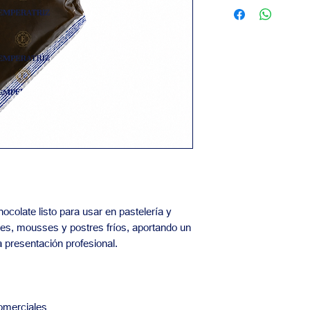
Contáctanos para inf
Calidad garantiz
precios y pedidos al
Nuestro equipo está
las necesidades de t
hocolate listo para usar en pastelería y
eles, mousses y postres fríos, aportando un
a presentación profesional.
comerciales