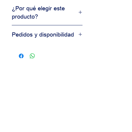
¿Por qué elegir este
producto?
Producto de uso profesional
Pedidos y disponibilidad
Alta consistencia en resultados
Ideal para producción comercial
Contáctanos para información de
Calidad garantizada para
disponibilidad, precios y pedidos al
panaderías
por mayor.
Nuestro equipo está disponible para
asesorarte según las necesidades
de tu negocio.