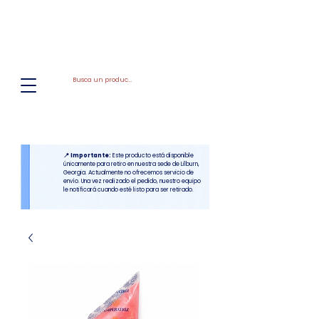
El
Molino
BAKERY SUPPLIES, INC
📍 Importante:
Este producto está disponible
únicamente para retiro en nuestra sede de Lilburn,
Georgia. Actualmente no ofrecemos servicio de
envío. Una vez realizado el pedido, nuestro equipo
le notificará cuando esté listo para ser retirado.