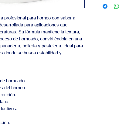
Contáctanos para inf
Calidad garantiz
precios y pedidos al
Nuestro equipo está
 profesional para horneo con sabor a
las necesidades de t
desarrollada para aplicaciones que
eraturas. Su fórmula mantiene la textura,
roceso de horneado, convirtiéndola en una
panadería, bollería y pastelería. Ideal para
es donde se busca estabilidad y
 de horneado.
s del horneo.
 cocción.
lana.
ductivos.
ción.
.