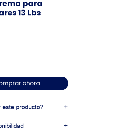
Crema para
res 13 Lbs
 Comprar ahora
r este producto?
profesional
nibilidad
 en resultados
cción comercial