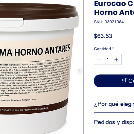
Eurocao 
Horno Anta
SKU: 03021084
Precio
$63.53
Cantidad
*
🛒
¿Por qué elegi
Producto de uso 
Pedidos y dispo
Alta consistencia
Ideal para produ