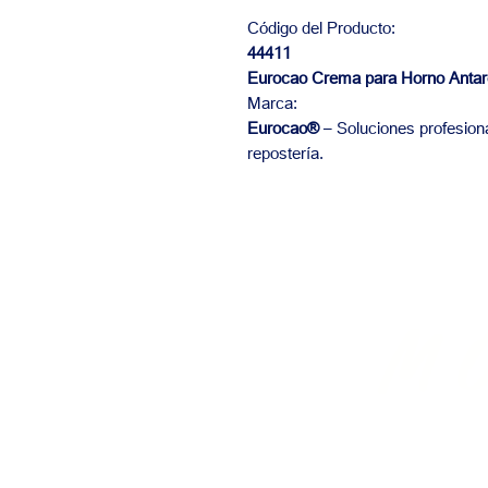
Código del Producto:
44411
Eurocao Crema para Horno Antar
Marca:
Eurocao®
– Soluciones profesiona
repostería.
El
M
BAKERY SUPP