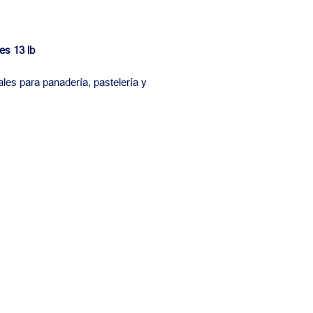
es 13 lb
les para panadería, pastelería y
olino
LIES, INC