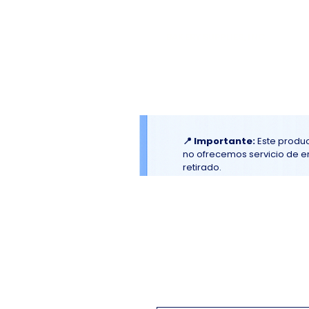
El
Molino
BAKERY SUPPLIES, INC
Inicio
Material Promociona
📍 Importante:
Este produc
no ofrecemos servicio de env
retirado.