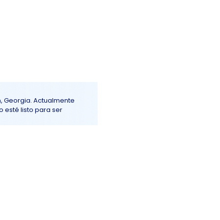
Iniciar sesión
ención al Cliente
More+
n, Georgia. Actualmente
 esté listo para ser