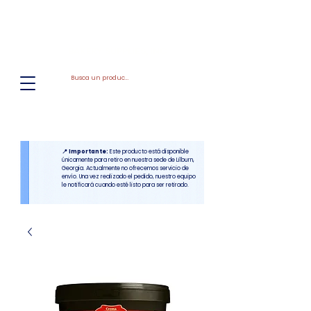
El
Molino
BAKERY SUPPLIES, INC
📍 Importante:
Este producto está disponible
únicamente para retiro en nuestra sede de Lilburn,
Georgia. Actualmente no ofrecemos servicio de
envío. Una vez realizado el pedido, nuestro equipo
le notificará cuando esté listo para ser retirado.