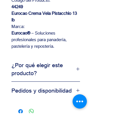
Código del Producto:
44249
Eurocao Crema Vela Pistacchio 13
lb
Marca:
Eurocao®
– Soluciones
profesionales para panadería,
pastelería y repostería.
¿Por qué elegir este
producto?
Producto de uso profesional
Pedidos y disponibilidad
Alta consistencia en resultados
Ideal para producción comercial
Contáctanos para información de
Calidad garantizada para
disponibilidad, precios y pedidos al
panaderías
por mayor.
Nuestro equipo está disponible para
asesorarte según las necesidades