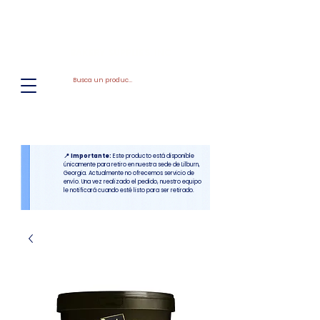
El
Molino
BAKERY SUPPLIES, INC
📍 Importante:
Este producto está disponible
únicamente para retiro en nuestra sede de Lilburn,
Georgia. Actualmente no ofrecemos servicio de
envío. Una vez realizado el pedido, nuestro equipo
le notificará cuando esté listo para ser retirado.