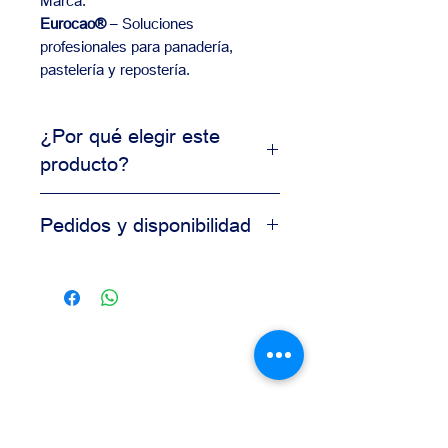
Marca:
Eurocao®
– Soluciones
profesionales para panadería,
pastelería y repostería.
¿Por qué elegir este
producto?
Producto de uso profesional
Pedidos y disponibilidad
Alta consistencia en resultados
Ideal para producción comercial
Contáctanos para información de
Calidad garantizada para
disponibilidad, precios y pedidos al
panaderías
por mayor.
Nuestro equipo está disponible para
asesorarte según las necesidades
de tu negocio.