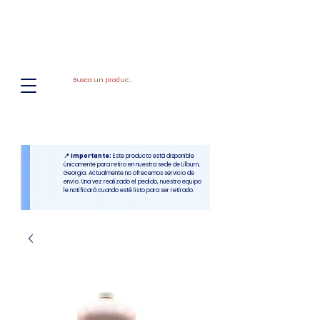
El
Molino
BAKERY SUPPLIES, INC
📍 Importante:
Este producto está disponible
únicamente para retiro en nuestra sede de Lilburn,
Georgia. Actualmente no ofrecemos servicio de
envío. Una vez realizado el pedido, nuestro equipo
le notificará cuando esté listo para ser retirado.