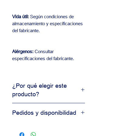
Vida útil:
Según condiciones de
almacenamiento y especificaciones
del fabricante.
Alérgenos:
Consultar
especificaciones del fabricante.
¿Por qué elegir este
producto?
Producto de uso profesional
Pedidos y disponibilidad
Alta consistencia en resultados
Ideal para producción comercial
Contáctanos para información de
Calidad garantizada para
disponibilidad, precios y pedidos al
panaderías