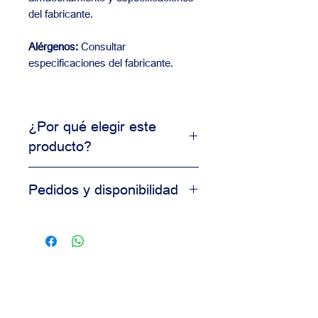
del fabricante.
Alérgenos:
Consultar
especificaciones del fabricante.
¿Por qué elegir este
producto?
Producto de uso profesional
Pedidos y disponibilidad
Alta consistencia en resultados
Ideal para producción comercial
Contáctanos para información de
Calidad garantizada para
disponibilidad, precios y pedidos al
panaderías
por mayor.
Nuestro equipo está disponible para
asesorarte según las necesidades
de tu negocio.