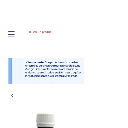
El
Molino
BAKERY SUPPLIES, INC
📍 Importante:
Este producto está disponible
únicamente para retiro en nuestra sede de Lilburn,
Georgia. Actualmente no ofrecemos servicio de
envío. Una vez realizado el pedido, nuestro equipo
le notificará cuando esté listo para ser retirado.