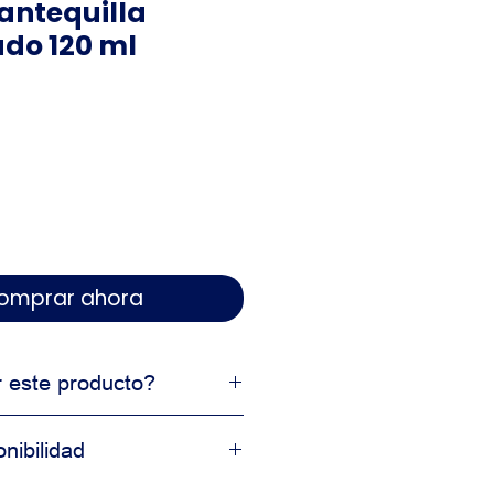
antequilla
do 120 ml
 Comprar ahora
r este producto?
profesional
nibilidad
 en resultados
cción comercial