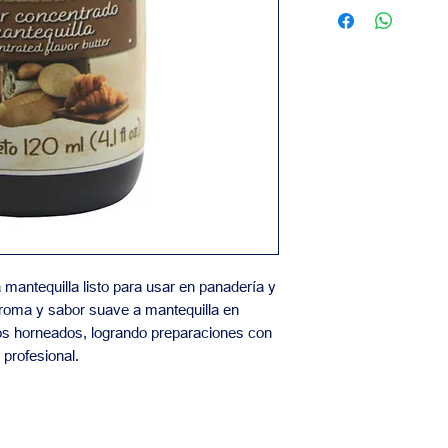
Contáctanos para inf
Calidad garantiz
precios y pedidos al
Nuestro equipo está
las necesidades de t
mantequilla listo para usar en panadería y
 aroma y sabor suave a mantequilla en
os horneados, logrando preparaciones con
profesional.