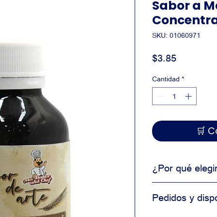
Sabor a M
Concentra
SKU: 01060971
Precio
$3.85
Cantidad
*
🛒
¿Por qué elegi
Producto de uso 
Pedidos y dispo
Alta consistencia
Ideal para produ