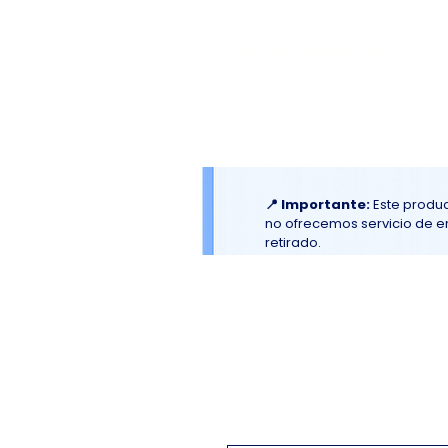
El
Molino
BAKERY SUPPLIES, INC
Inicio
Material Promociona
📍 Importante:
Este produc
no ofrecemos servicio de env
retirado.