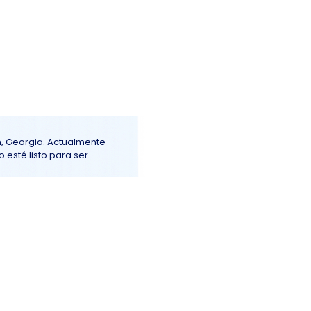
Iniciar sesión
ención al Cliente
More+
n, Georgia. Actualmente
 esté listo para ser