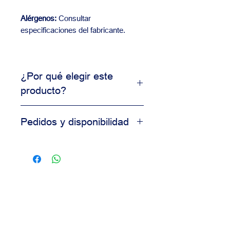
Alérgenos:
Consultar
especificaciones del fabricante.
¿Por qué elegir este
producto?
Producto de uso profesional
Pedidos y disponibilidad
Alta consistencia en resultados
Ideal para producción comercial
Contáctanos para información de
Calidad garantizada para
disponibilidad, precios y pedidos al
panaderías
por mayor.
Nuestro equipo está disponible para
asesorarte según las necesidades
de tu negocio.