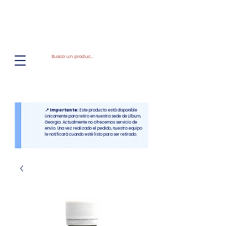
El
Molino
BAKERY SUPPLIES, INC
📍 Importante:
Este producto está disponible
únicamente para retiro en nuestra sede de Lilburn,
Georgia. Actualmente no ofrecemos servicio de
envío. Una vez realizado el pedido, nuestro equipo
le notificará cuando esté listo para ser retirado.