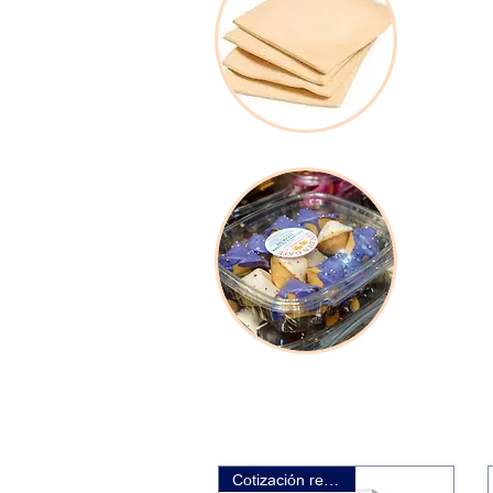
Product
Desecha
Cotización requerida