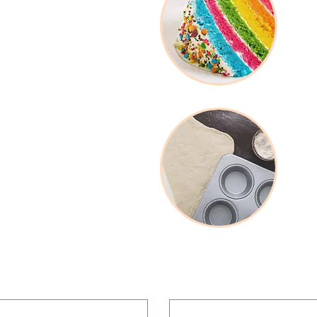
os congelados
Insu
Herr
bles y empaques