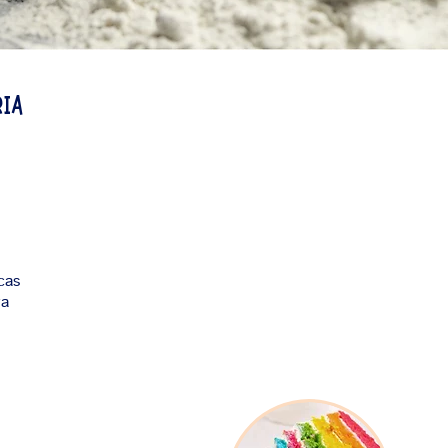
RÍA
ecas
va