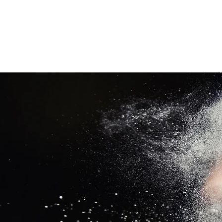
El
Molino
BAKERY SUPPLIES, INC
Inicio
Material Promociona